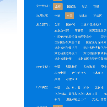
文件级别：
全部
国家级
省级
市级
所属区域：
全部
全国
湖北省
茅箭区
全部
国务院
工业和信息化部
发文部门：
农业农村部
商务部
国家卫生健康
中国银行保险监督管理委员会
中国证
国家国际发展合作署
国家医疗保障局
湖北省科学技术厅
湖北省经济和信息
湖北省生态环境厅
湖北省住房和城乡
湖北省审计厅
湖北省国有资产监督管
全部
财政扶持
税收政策
资金
政策类型：
项目申报
产学研合作
技术服务
其他
小微企业
行业类型：
全部
农、林、牧、渔业
采矿业
信息传输、软件和信息技术服务业
金
教育
卫生和社会工作
文化、体育