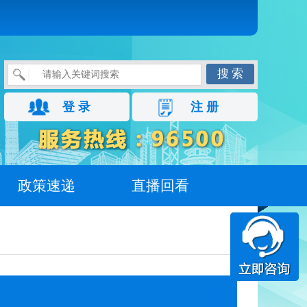
搜 索
登 录
注 册
政策速递
直播回看