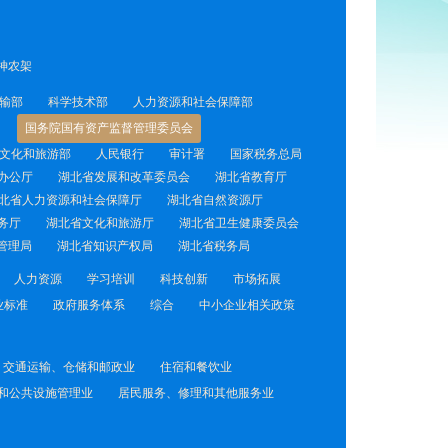
神农架
输部
科学技术部
人力资源和社会保障部
国务院国有资产监督管理委员会
文化和旅游部
人民银行
审计署
国家税务总局
办公厅
湖北省发展和改革委员会
湖北省教育厅
北省人力资源和社会保障厅
湖北省自然资源厅
务厅
湖北省文化和旅游厅
湖北省卫生健康委员会
管理局
湖北省知识产权局
湖北省税务局
人力资源
学习培训
科技创新
市场拓展
业标准
政府服务体系
综合
中小企业相关政策
交通运输、仓储和邮政业
住宿和餐饮业
和公共设施管理业
居民服务、修理和其他服务业