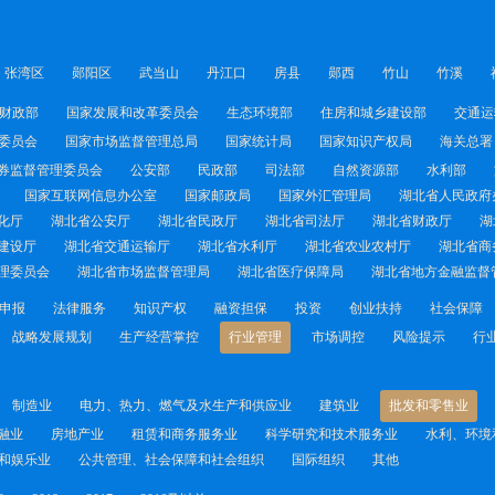
张湾区
郧阳区
武当山
丹江口
房县
郧西
竹山
竹溪
财政部
国家发展和改革委员会
生态环境部
住房和城乡建设部
交通运
委员会
国家市场监督管理总局
国家统计局
国家知识产权局
海关总署
券监督管理委员会
公安部
民政部
司法部
自然资源部
水利部
国家互联网信息办公室
国家邮政局
国家外汇管理局
湖北省人民政府
化厅
湖北省公安厅
湖北省民政厅
湖北省司法厅
湖北省财政厅
湖
建设厅
湖北省交通运输厅
湖北省水利厅
湖北省农业农村厅
湖北省商
理委员会
湖北省市场监督管理局
湖北省医疗保障局
湖北省地方金融监督
申报
法律服务
知识产权
融资担保
投资
创业扶持
社会保障
战略发展规划
生产经营掌控
行业管理
市场调控
风险提示
行
制造业
电力、热力、燃气及水生产和供应业
建筑业
批发和零售业
融业
房地产业
租赁和商务服务业
科学研究和技术服务业
水利、环境
和娱乐业
公共管理、社会保障和社会组织
国际组织
其他