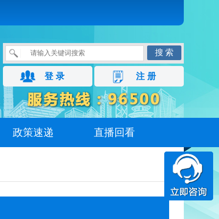
搜 索
登 录
注 册
政策速递
直播回看