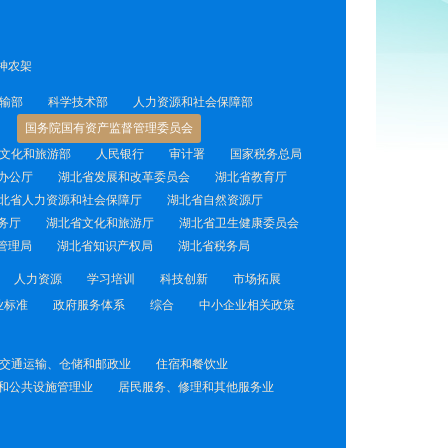
神农架
输部
科学技术部
人力资源和社会保障部
国务院国有资产监督管理委员会
文化和旅游部
人民银行
审计署
国家税务总局
办公厅
湖北省发展和改革委员会
湖北省教育厅
北省人力资源和社会保障厅
湖北省自然资源厅
务厅
湖北省文化和旅游厅
湖北省卫生健康委员会
管理局
湖北省知识产权局
湖北省税务局
人力资源
学习培训
科技创新
市场拓展
业标准
政府服务体系
综合
中小企业相关政策
交通运输、仓储和邮政业
住宿和餐饮业
和公共设施管理业
居民服务、修理和其他服务业