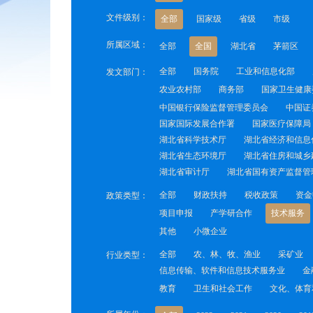
文件级别：
全部
国家级
省级
市级
所属区域：
全部
全国
湖北省
茅箭区
全部
国务院
工业和信息化部
发文部门：
农业农村部
商务部
国家卫生健康
中国银行保险监督管理委员会
中国证
国家国际发展合作署
国家医疗保障局
湖北省科学技术厅
湖北省经济和信息
湖北省生态环境厅
湖北省住房和城乡
湖北省审计厅
湖北省国有资产监督管
全部
财政扶持
税收政策
资金
政策类型：
项目申报
产学研合作
技术服务
其他
小微企业
全部
农、林、牧、渔业
采矿业
行业类型：
信息传输、软件和信息技术服务业
金
教育
卫生和社会工作
文化、体育