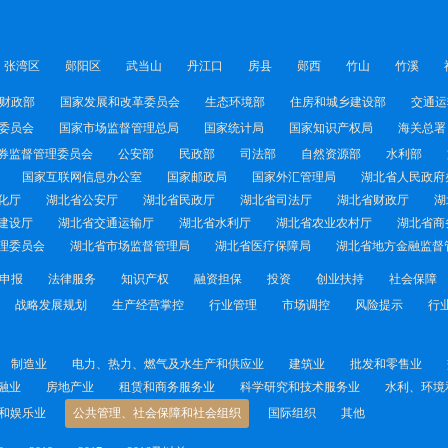
张湾区
郧阳区
武当山
丹江口
房县
郧西
竹山
竹溪
财政部
国家发展和改革委员会
生态环境部
住房和城乡建设部
交通运
委员会
国家市场监督管理总局
国家统计局
国家知识产权局
海关总署
券监督管理委员会
公安部
民政部
司法部
自然资源部
水利部
国家互联网信息办公室
国家邮政局
国家外汇管理局
湖北省人民政府
化厅
湖北省公安厅
湖北省民政厅
湖北省司法厅
湖北省财政厅
湖
建设厅
湖北省交通运输厅
湖北省水利厅
湖北省农业农村厅
湖北省商
理委员会
湖北省市场监督管理局
湖北省医疗保障局
湖北省地方金融监督
申报
法律服务
知识产权
融资担保
投资
创业扶持
社会保障
战略发展规划
生产经营掌控
行业管理
市场调控
风险提示
行
制造业
电力、热力、燃气及水生产和供应业
建筑业
批发和零售业
融业
房地产业
租赁和商务服务业
科学研究和技术服务业
水利、环境
和娱乐业
公共管理、社会保障和社会组织
国际组织
其他