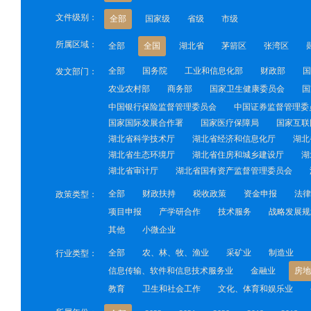
文件级别：
全部
国家级
省级
市级
所属区域：
全部
全国
湖北省
茅箭区
张湾区
全部
国务院
工业和信息化部
财政部
国
发文部门：
农业农村部
商务部
国家卫生健康委员会
国
中国银行保险监督管理委员会
中国证券监督管理委
国家国际发展合作署
国家医疗保障局
国家互联
湖北省科学技术厅
湖北省经济和信息化厅
湖北
湖北省生态环境厅
湖北省住房和城乡建设厅
湖
湖北省审计厅
湖北省国有资产监督管理委员会
全部
财政扶持
税收政策
资金申报
法律
政策类型：
项目申报
产学研合作
技术服务
战略发展规
其他
小微企业
全部
农、林、牧、渔业
采矿业
制造业
行业类型：
信息传输、软件和信息技术服务业
金融业
房地
教育
卫生和社会工作
文化、体育和娱乐业