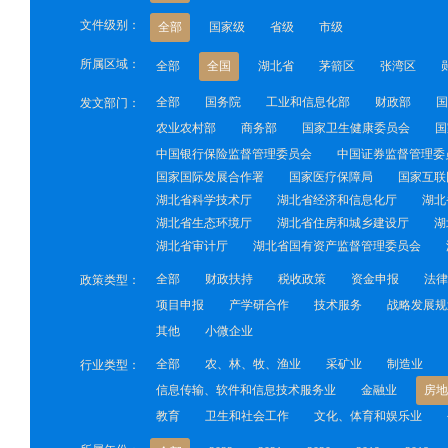
文件级别：
全部
国家级
省级
市级
所属区域：
全部
全国
湖北省
茅箭区
张湾区
全部
国务院
工业和信息化部
财政部
国
发文部门：
农业农村部
商务部
国家卫生健康委员会
国
中国银行保险监督管理委员会
中国证券监督管理委
国家国际发展合作署
国家医疗保障局
国家互联
湖北省科学技术厅
湖北省经济和信息化厅
湖北
湖北省生态环境厅
湖北省住房和城乡建设厅
湖
湖北省审计厅
湖北省国有资产监督管理委员会
全部
财政扶持
税收政策
资金申报
法律
政策类型：
项目申报
产学研合作
技术服务
战略发展规
其他
小微企业
全部
农、林、牧、渔业
采矿业
制造业
行业类型：
信息传输、软件和信息技术服务业
金融业
房地
教育
卫生和社会工作
文化、体育和娱乐业