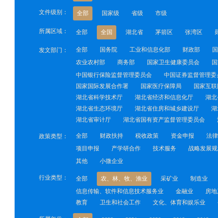
文件级别：
全部
国家级
省级
市级
所属区域：
全部
全国
湖北省
茅箭区
张湾区
全部
国务院
工业和信息化部
财政部
国
发文部门：
农业农村部
商务部
国家卫生健康委员会
国
中国银行保险监督管理委员会
中国证券监督管理委
国家国际发展合作署
国家医疗保障局
国家互联
湖北省科学技术厅
湖北省经济和信息化厅
湖北
湖北省生态环境厅
湖北省住房和城乡建设厅
湖
湖北省审计厅
湖北省国有资产监督管理委员会
全部
财政扶持
税收政策
资金申报
法律
政策类型：
项目申报
产学研合作
技术服务
战略发展规
其他
小微企业
行业类型：
全部
农、林、牧、渔业
采矿业
制造业
信息传输、软件和信息技术服务业
金融业
房地
教育
卫生和社会工作
文化、体育和娱乐业