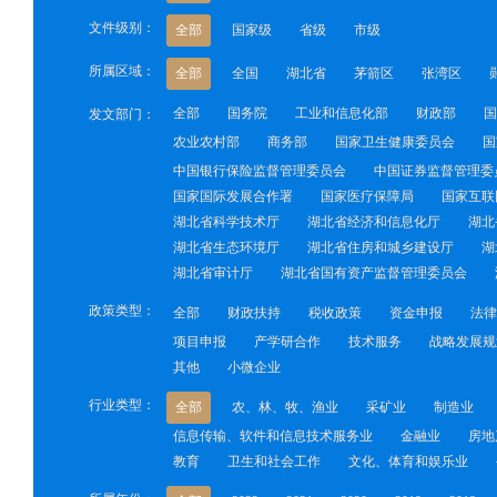
文件级别：
全部
国家级
省级
市级
所属区域：
全部
全国
湖北省
茅箭区
张湾区
全部
国务院
工业和信息化部
财政部
国
发文部门：
农业农村部
商务部
国家卫生健康委员会
国
中国银行保险监督管理委员会
中国证券监督管理委
国家国际发展合作署
国家医疗保障局
国家互联
湖北省科学技术厅
湖北省经济和信息化厅
湖北
湖北省生态环境厅
湖北省住房和城乡建设厅
湖
湖北省审计厅
湖北省国有资产监督管理委员会
政策类型：
全部
财政扶持
税收政策
资金申报
法律
项目申报
产学研合作
技术服务
战略发展规
其他
小微企业
行业类型：
全部
农、林、牧、渔业
采矿业
制造业
信息传输、软件和信息技术服务业
金融业
房地
教育
卫生和社会工作
文化、体育和娱乐业