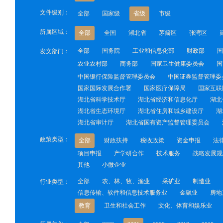
文件级别：
全部
国家级
省级
市级
所属区域：
全部
全国
湖北省
茅箭区
张湾区
全部
国务院
工业和信息化部
财政部
国
发文部门：
农业农村部
商务部
国家卫生健康委员会
国
中国银行保险监督管理委员会
中国证券监督管理委
国家国际发展合作署
国家医疗保障局
国家互联
湖北省科学技术厅
湖北省经济和信息化厅
湖北
湖北省生态环境厅
湖北省住房和城乡建设厅
湖
湖北省审计厅
湖北省国有资产监督管理委员会
政策类型：
全部
财政扶持
税收政策
资金申报
法
项目申报
产学研合作
技术服务
战略发展规
其他
小微企业
全部
农、林、牧、渔业
采矿业
制造业
行业类型：
信息传输、软件和信息技术服务业
金融业
房地
教育
卫生和社会工作
文化、体育和娱乐业