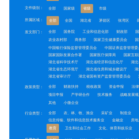
文件级别：
全部
国家级
省级
市级
所属区域：
全部
全国
湖北省
茅箭区
张湾区
全部
国务院
工业和信息化部
财政部
国
发文部门：
农业农村部
商务部
国家卫生健康委员会
国
中国银行保险监督管理委员会
中国证券监督管理委
国家国际发展合作署
国家医疗保障局
国家互联
湖北省科学技术厅
湖北省经济和信息化厅
湖北
湖北省生态环境厅
湖北省住房和城乡建设厅
湖
湖北省审计厅
湖北省国有资产监督管理委员会
全部
财政扶持
税收政策
资金申报
法律
政策类型：
项目申报
产学研合作
技术服务
战略发展规
其他
小微企业
全部
农、林、牧、渔业
采矿业
制造业
行业类型：
信息传输、软件和信息技术服务业
金融业
房地
教育
卫生和社会工作
文化、体育和娱乐业