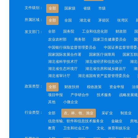
文件级别：
全部
国家级
省级
市级
所属区域：
全部
全国
湖北省
茅箭区
张湾区
全部
国务院
工业和信息化部
财政部
国
发文部门：
农业农村部
商务部
国家卫生健康委员会
国
中国银行保险监督管理委员会
中国证券监督管理委
国家国际发展合作署
国家医疗保障局
国家互联
湖北省科学技术厅
湖北省经济和信息化厅
湖北
湖北省生态环境厅
湖北省住房和城乡建设厅
湖
湖北省审计厅
湖北省国有资产监督管理委员会
政策类型：
全部
财政扶持
税收政策
资金申报
法
项目申报
产学研合作
技术服务
战略发展规
其他
小微企业
行业类型：
全部
农、林、牧、渔业
采矿业
制造业
信息传输、软件和信息技术服务业
金融业
房地
教育
卫生和社会工作
文化、体育和娱乐业