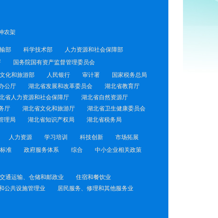
神农架
输部
科学技术部
人力资源和社会保障部
署
国务院国有资产监督管理委员会
文化和旅游部
人民银行
审计署
国家税务总局
办公厅
湖北省发展和改革委员会
湖北省教育厅
北省人力资源和社会保障厅
湖北省自然资源厅
务厅
湖北省文化和旅游厅
湖北省卫生健康委员会
管理局
湖北省知识产权局
湖北省税务局
人力资源
学习培训
科技创新
市场拓展
标准
政府服务体系
综合
中小企业相关政策
交通运输、仓储和邮政业
住宿和餐饮业
和公共设施管理业
居民服务、修理和其他服务业