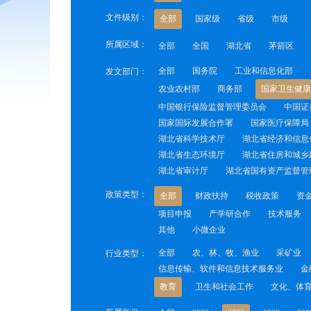
文件级别：
全部
国家级
省级
市级
所属区域：
全部
全国
湖北省
茅箭区
全部
国务院
工业和信息化部
发文部门：
农业农村部
商务部
国家卫生健康
中国银行保险监督管理委员会
中国证
国家国际发展合作署
国家医疗保障局
湖北省科学技术厅
湖北省经济和信息
湖北省生态环境厅
湖北省住房和城乡
湖北省审计厅
湖北省国有资产监督管
政策类型：
全部
财政扶持
税收政策
资
项目申报
产学研合作
技术服务
其他
小微企业
全部
农、林、牧、渔业
采矿业
行业类型：
信息传输、软件和信息技术服务业
金
教育
卫生和社会工作
文化、体