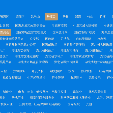
张湾区
郧阳区
武当山
丹江口
房县
郧西
竹山
竹溪
财政部
国家发展和改革委员会
生态环境部
住房和城乡建设部
交通运
委员会
国家市场监督管理总局
国家统计局
国家知识产权局
海关总
券监督管理委员会
公安部
民政部
司法部
自然资源部
水利部
国家互联网信息办公室
国家邮政局
国家外汇管理局
湖北省人民政府
化厅
湖北省公安厅
湖北省民政厅
湖北省司法厅
湖北省财政厅
湖
建设厅
湖北省交通运输厅
湖北省水利厅
湖北省农业农村厅
湖北省商
理委员会
湖北省市场监督管理局
湖北省医疗保障局
湖北省地方金融监督
金申报
法律服务
知识产权
融资担保
投资
创业扶持
社会保障
战略发展规划
生产经营掌控
行业管理
市场调控
风险提示
行业
制造业
电力、热力、燃气及水生产和供应业
建筑业
批发和零售业
融业
房地产业
租赁和商务服务业
科学研究和技术服务业
水利、环境
育和娱乐业
公共管理、社会保障和社会组织
国际组织
其他