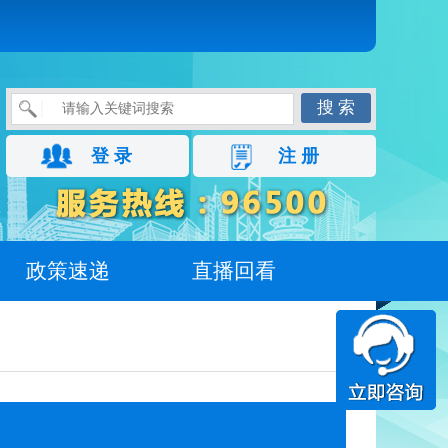
搜 索
登 录
注 册
政策速递
直播回看