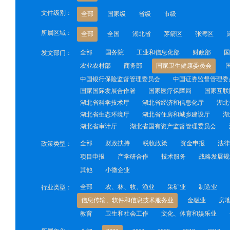
文件级别：
全部
国家级
省级
市级
所属区域：
全部
全国
湖北省
茅箭区
张湾区
全部
国务院
工业和信息化部
财政部
国
发文部门：
农业农村部
商务部
国家卫生健康委员会
中国银行保险监督管理委员会
中国证券监督管理委
国家国际发展合作署
国家医疗保障局
国家互联
湖北省科学技术厅
湖北省经济和信息化厅
湖北
湖北省生态环境厅
湖北省住房和城乡建设厅
湖
湖北省审计厅
湖北省国有资产监督管理委员会
全部
财政扶持
税收政策
资金申报
法律
政策类型：
项目申报
产学研合作
技术服务
战略发展规
其他
小微企业
全部
农、林、牧、渔业
采矿业
制造业
行业类型：
信息传输、软件和信息技术服务业
金融业
房
教育
卫生和社会工作
文化、体育和娱乐业