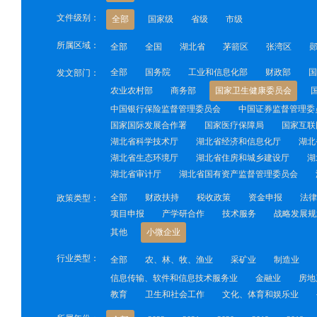
文件级别：
全部
国家级
省级
市级
所属区域：
全部
全国
湖北省
茅箭区
张湾区
全部
国务院
工业和信息化部
财政部
国
发文部门：
农业农村部
商务部
国家卫生健康委员会
中国银行保险监督管理委员会
中国证券监督管理委
国家国际发展合作署
国家医疗保障局
国家互联
湖北省科学技术厅
湖北省经济和信息化厅
湖北
湖北省生态环境厅
湖北省住房和城乡建设厅
湖
湖北省审计厅
湖北省国有资产监督管理委员会
全部
财政扶持
税收政策
资金申报
法律
政策类型：
项目申报
产学研合作
技术服务
战略发展规
其他
小微企业
行业类型：
全部
农、林、牧、渔业
采矿业
制造业
信息传输、软件和信息技术服务业
金融业
房地
教育
卫生和社会工作
文化、体育和娱乐业