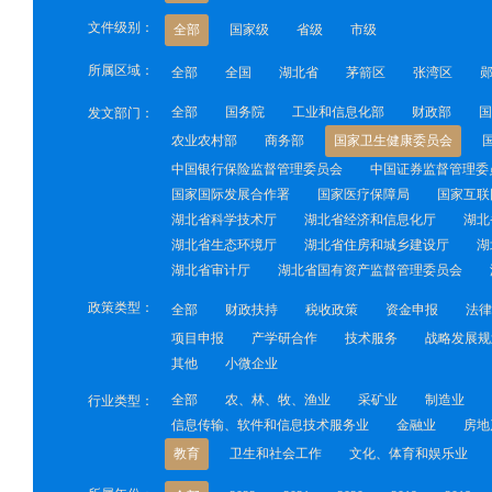
文件级别：
全部
国家级
省级
市级
所属区域：
全部
全国
湖北省
茅箭区
张湾区
全部
国务院
工业和信息化部
财政部
国
发文部门：
农业农村部
商务部
国家卫生健康委员会
中国银行保险监督管理委员会
中国证券监督管理委
国家国际发展合作署
国家医疗保障局
国家互联
湖北省科学技术厅
湖北省经济和信息化厅
湖北
湖北省生态环境厅
湖北省住房和城乡建设厅
湖
湖北省审计厅
湖北省国有资产监督管理委员会
政策类型：
全部
财政扶持
税收政策
资金申报
法律
项目申报
产学研合作
技术服务
战略发展规
其他
小微企业
全部
农、林、牧、渔业
采矿业
制造业
行业类型：
信息传输、软件和信息技术服务业
金融业
房地
教育
卫生和社会工作
文化、体育和娱乐业