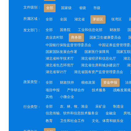
文件级别：
全部
国家级
省级
市级
所属区域：
全部
全国
湖北省
茅箭区
张湾区
全部
国务院
工业和信息化部
财政部
国
发文部门：
农业农村部
商务部
国家卫生健康委员会
中国银行保险监督管理委员会
中国证券监督管理委
国家国际发展合作署
国家医疗保障局
国家互联
湖北省科学技术厅
湖北省经济和信息化厅
湖北
湖北省生态环境厅
湖北省住房和城乡建设厅
湖
湖北省审计厅
湖北省国有资产监督管理委员会
政策类型：
全部
财政扶持
税收政策
资金申报
法
项目申报
产学研合作
技术服务
战略发展规
其他
小微企业
全部
农、林、牧、渔业
采矿业
制造业
行业类型：
信息传输、软件和信息技术服务业
金融业
房地
教育
卫生和社会工作
文化、体育和娱乐业