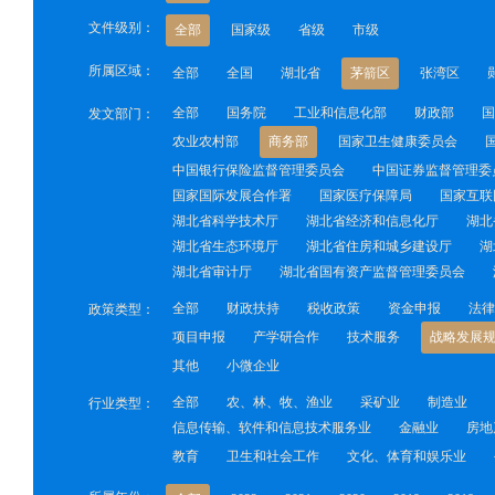
文件级别：
全部
国家级
省级
市级
所属区域：
全部
全国
湖北省
茅箭区
张湾区
全部
国务院
工业和信息化部
财政部
国
发文部门：
农业农村部
商务部
国家卫生健康委员会
中国银行保险监督管理委员会
中国证券监督管理委
国家国际发展合作署
国家医疗保障局
国家互联
湖北省科学技术厅
湖北省经济和信息化厅
湖北
湖北省生态环境厅
湖北省住房和城乡建设厅
湖
湖北省审计厅
湖北省国有资产监督管理委员会
全部
财政扶持
税收政策
资金申报
法律
政策类型：
项目申报
产学研合作
技术服务
战略发展
其他
小微企业
全部
农、林、牧、渔业
采矿业
制造业
行业类型：
信息传输、软件和信息技术服务业
金融业
房地
教育
卫生和社会工作
文化、体育和娱乐业