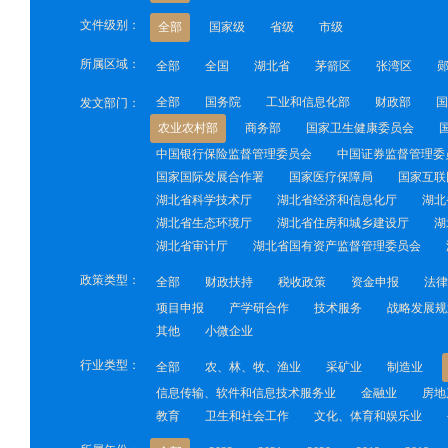
文件级别：
全部
国家级
省级
市级
所属区域：
全部
全国
湖北省
茅箭区
张湾区
全部
国务院
工业和信息化部
财政部
国
发文部门：
农业农村部
商务部
国家卫生健康委员会
中国银行保险监督管理委员会
中国证券监督管理委
国家国际发展合作署
国家医疗保障局
国家互联
湖北省科学技术厅
湖北省经济和信息化厅
湖北
湖北省生态环境厅
湖北省住房和城乡建设厅
湖
湖北省审计厅
湖北省国有资产监督管理委员会
政策类型：
全部
财政扶持
税收政策
资金申报
法律
项目申报
产学研合作
技术服务
战略发展规
其他
小微企业
行业类型：
全部
农、林、牧、渔业
采矿业
制造业
信息传输、软件和信息技术服务业
金融业
房地
教育
卫生和社会工作
文化、体育和娱乐业