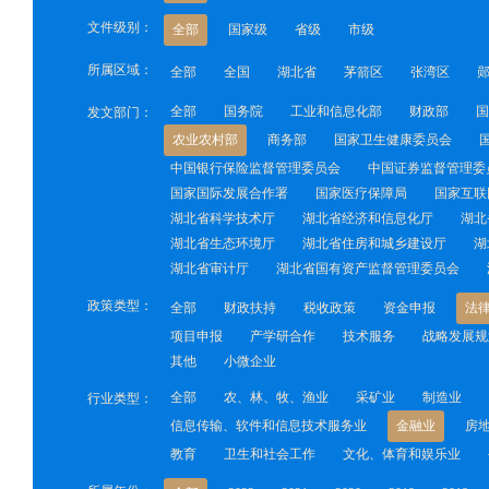
文件级别：
全部
国家级
省级
市级
所属区域：
全部
全国
湖北省
茅箭区
张湾区
全部
国务院
工业和信息化部
财政部
国
发文部门：
农业农村部
商务部
国家卫生健康委员会
中国银行保险监督管理委员会
中国证券监督管理委
国家国际发展合作署
国家医疗保障局
国家互联
湖北省科学技术厅
湖北省经济和信息化厅
湖北
湖北省生态环境厅
湖北省住房和城乡建设厅
湖
湖北省审计厅
湖北省国有资产监督管理委员会
政策类型：
全部
财政扶持
税收政策
资金申报
法
项目申报
产学研合作
技术服务
战略发展规
其他
小微企业
全部
农、林、牧、渔业
采矿业
制造业
行业类型：
信息传输、软件和信息技术服务业
金融业
房
教育
卫生和社会工作
文化、体育和娱乐业